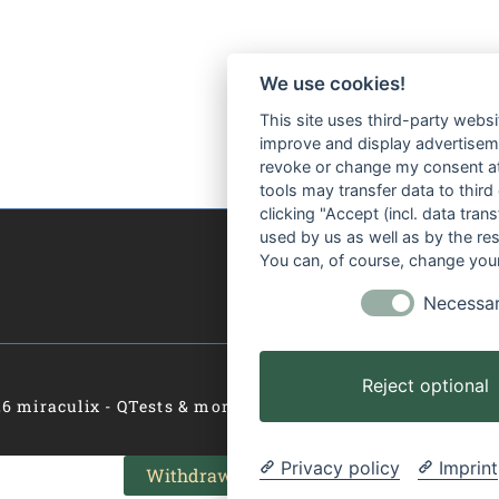
We use cookies!
This site uses third-party websi
improve and display advertisemen
revoke or change my consent at 
tools may transfer data to third
clicking "Accept (incl. data tra
used by us as well as by the re
You can, of course, change your
Necessa
Reject optional
6 miraculix - QTests & more for Europe
Privacy policy
Imprint
Withdraw from contract