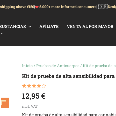
🇩🇪
 shipping above €150
|
❤️
5.000+ more informed consumers
|
Desi
SUSTANCIAS
AFÍLIATE
VENTA AL POR MAYOR
Kit
Inicio
/
Pruebas de Anticuerpos
/ Kit de prueba de a
de
Kit de prueba de alta sensibilidad para
prueba
de
alta
sensibilidad
Valorado
1
12,95
€
para
con
4.00
de 5 en
cannabis
base a
incl. VAT
sintético
valoración
cantidad
de un
Kit de prueba de alta sensibilidad para cannabis